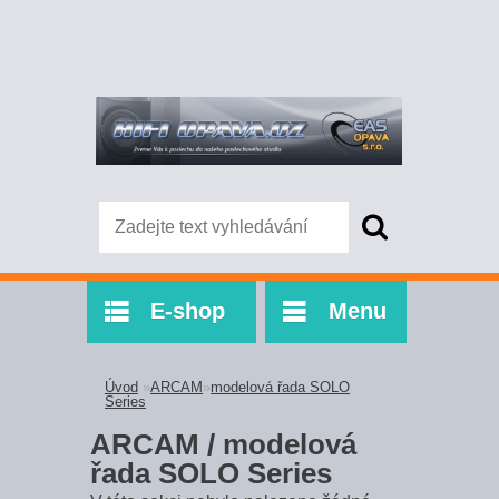
E-shop
Menu
Úvod
»
ARCAM
»
modelová řada SOLO
Series
ARCAM / modelová
řada SOLO Series