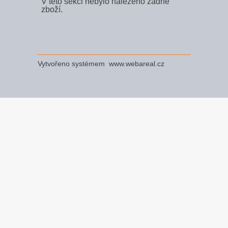
V této sekci nebylo nalezeno žádné
zboží.
Vytvořeno systémem
www.webareal.cz